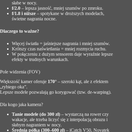
słabe w nocy.
f/2.0
– lepsza jasność, mniej szumów po zmroku.
f/1.8 i niższe
– spotykane w droższych modelach,
świetne nagrania nocne.
Dlaczego to ważne?
Więcej światła = jaśniejsze nagrania i mniej szumów.
Krótszy czas naświetlania = mniej rozmycia ruchu.
W połączeniu z dużym sensorem daje wyraźnie lepsze
efekty w trudnych warunkach.
Pole widzenia (FOV)
Większość kamer oferuje
170°
– szeroki kąt, ale z efektem
„rybiego oka”.
Lepsze modele pozwalają go korygować (tzw. de-warping).
Dla kogo jaka kamera?
Tanie modele (do 300 zł)
– wystarczą na rower czy
wakacje, ale trzeba liczyć się z interpolacją obrazu i
słabym nagraniem w nocy.
Średnia półka (300–600 zł)
– iCatch V50, Novatek