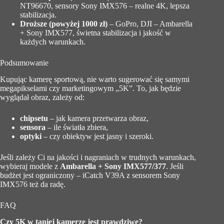
NT96670, sensory Sony IMX576 – realne 4K, lepsza
stabilizacja.
Droższe (powyżej 1000 zł)
– GoPro, DJI – Ambarella
+ Sony IMX577, świetna stabilizacja i jakość w
każdych warunkach.
Podsumowanie
Kupując kamerę sportową, nie warto sugerować się samymi
megapikselami czy marketingowym „5K”. To, jak będzie
wyglądał obraz, zależy od:
chipsetu
– jak kamera przetwarza obraz,
sensora
– ile światła zbiera,
optyki
– czy obiektyw jest jasny i szeroki.
Jeśli zależy Ci na jakości i nagraniach w trudnych warunkach,
wybieraj modele z
Ambarella + Sony IMX577/377
. Jeśli
budżet jest ograniczony – iCatch V39A z sensorem Sony
IMX576 też da radę.
FAQ
Czy 5K w taniej kamerze jest prawdziwe?