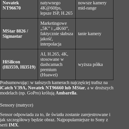
Novatek
natywnego
nowsze kamery
NT96670
4K@60fps,
mid-range
lepsze ISP, H.265
Marketingowe
„5K” i „4K60”,
MStar 8826 /
faktycznie słabsza
tanie kamery
Sigmastar
jakość,
interpolacja
AI, H.265, 4K,
stosowane w
HiSilicon
dashcamach
wyższa półka
(Hi3559, Hi3519)
premium
(Huawei)
Podsumowując: w tańszych kamerach najczęściej trafisz na
iCatch V39A, Novatek NT96660 lub MStar
, a w droższych
modelach (np. GoPro) królują
Ambarella
.
Sensory (matryce)
Sensor odpowiada za to, ile światła zostanie zarejestrowane i
jak szczegółowy będzie obraz. Najpopularniejsze to Sony z
serii
IMX
.