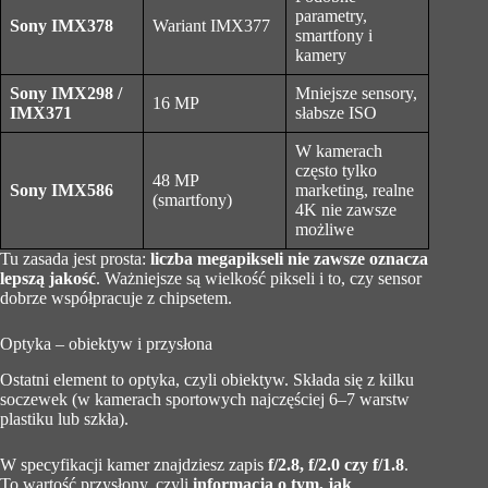
parametry,
Sony IMX378
Wariant IMX377
smartfony i
kamery
Sony IMX298 /
Mniejsze sensory,
16 MP
IMX371
słabsze ISO
W kamerach
często tylko
48 MP
Sony IMX586
marketing, realne
(smartfony)
4K nie zawsze
możliwe
Tu zasada jest prosta:
liczba megapikseli nie zawsze oznacza
lepszą jakość
. Ważniejsze są wielkość pikseli i to, czy sensor
dobrze współpracuje z chipsetem.
Optyka – obiektyw i przysłona
Ostatni element to optyka, czyli obiektyw. Składa się z kilku
soczewek (w kamerach sportowych najczęściej 6–7 warstw
plastiku lub szkła).
W specyfikacji kamer znajdziesz zapis
f/2.8, f/2.0 czy f/1.8
.
To wartość przysłony, czyli
informacja o tym, jak