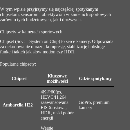
W tym wpisie przyjrzymy się najczęściej spotykanym
chipsetom, sensorom i obiektywom w kamerach sportowych –
zarówno tych budżetowych, jak i droższych.
Chipsety w kamerach sportowych
Chipset (SoC – System on Chip) to serce kamery. Odpowiada
za dekodowanie obrazu, kompresję, stabilizację i obsługę
funkcji takich jak slow motion czy HDR.
Popularne chipsety:
Kluczowe
Chipset
Gdzie spotykany
możliwości
4K@60fps,
HEVC/H.264,
zaawansowana
GoPro, premium
Ambarella H22
EIS 6-osiowa,
kamery
HDR, niski pobór
energii
Wersje