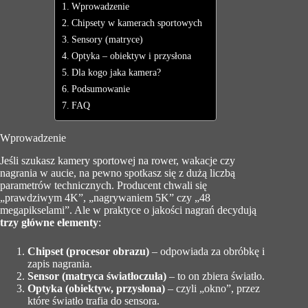
Wprowadzenie
Chipsety w kamerach sportowych
Sensory (matryce)
Optyka – obiektyw i przysłona
Dla kogo jaka kamera?
Podsumowanie
FAQ
Wprowadzenie
Jeśli szukasz kamery sportowej na rower, wakacje czy
nagrania w aucie, na pewno spotkasz się z dużą liczbą
parametrów technicznych. Producent chwali się
„prawdziwym 4K”, „nagrywaniem 5K” czy „48
megapikselami”. Ale w praktyce o jakości nagrań decydują
trzy główne elementy
:
Chipset (procesor obrazu)
– odpowiada za obróbkę i
zapis nagrania.
Sensor (matryca światłoczuła)
– to on zbiera światło.
Optyka (obiektyw, przysłona)
– czyli „okno”, przez
które światło trafia do sensora.