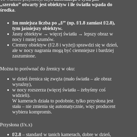
„szeroko” otwarty jest obiektyw i ile światła wpada do
środka
.
Im mniejsza liczba po „f/” (np. f/1.8 zamiast f/2.8),
tym jaśniejszy obiektyw.
Jasny obiektyw → więcej światła → lepszy obraz w
nocy i mniej szumów.
Ciemny obiektyw (f/2.8 i wyżej) sprawdzi się w dzień,
ale w nocy nagrania mogą być ciemniejsze i bardziej
zaszumione.
Można to porównać do źrenicy w oku:
w dzień źrenica się zwęża (mało światła – ale obraz
wyraźny),
w nocy rozszerza (więcej światła – żebyśmy coś
widzieli).
W kamerach działa to podobnie, tylko przysłona jest
stała – nie zmienia się automatycznie, więc producent
wybiera kompromis.
Przysłona (f/x.x)
f/2.8
– standard w tanich kamerach, dobre w dzień,