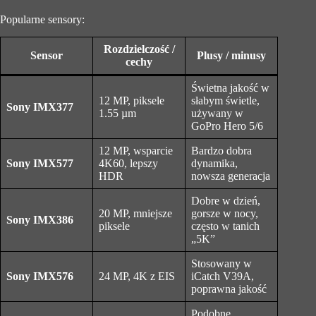
Popularne sensory:
Rozdzielczość /
Sensor
Plusy / minusy
cechy
Świetna jakość w
12 MP, piksele
słabym świetle,
Sony IMX377
1.55 µm
używany w
GoPro Hero 5/6
12 MP, wsparcie
Bardzo dobra
Sony IMX577
4K60, lepszy
dynamika,
HDR
nowsza generacja
Dobre w dzień,
20 MP, mniejsze
gorsze w nocy,
Sony IMX386
piksele
często w tanich
„5K”
Stosowany w
Sony IMX576
24 MP, 4K z EIS
iCatch V39A,
poprawna jakość
Podobne