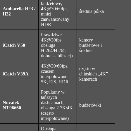
budżetowe,
Ambarella H23 /
4K@30/60fps,
średnia półka
H32
mniej
zaawansowany
HDR
Prawdziwe
4K@30fps,
kamery
iCatch V50
obsługa
budżetowe i
H.264/H.265,
średnie
dobra stabilizacja
4K@30/60fps,
często w
czasem
iCatch V39A
chińskich „4K”
interpolowane
kamerach
5K, EIS, HDR
Popularny w
tańszych
Novatek
dashcamach,
budżetówki
NT96660
obsługa 2.7K/4K
(często
interpolowane)
Obsługa