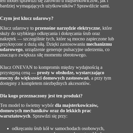
ten model sprawdzi się zarówno u majsterkowiczów, jak i
bardziej wymagających użytkowników? Sprawdźcie sami.
Czym jest klucz udarowy?
Klucz udarowy to
przenośne narzędzie elektryczne
, które
służy do szybkiego odkręcania i dokręcania śrub oraz
nakrętek — szczególnie tych, które są mocno zapieczone lub
przykręcone z dużą siłą. Dzięki zastosowaniu
mechanizmu
udarowego
, urządzenie generuje pulsacyjne uderzenia, co
znacząco zwiększa siłę momentu obrotowego.
Klucz ONEVAN to kompromis między wydajnością a
przystępną ceną —
prosty w obsłudze, wystarczająco
mocny do większości domowych zastosowań
, a przy tym
dostępny z kompletem niezbędnych akcesoriów.
Dla kogo przeznaczony jest ten produkt?
Ten model to świetny wybór
dla majsterkowiczów,
domowych mechaników oraz do lekkich prac
warsztatowych
. Sprawdzi się przy:
odkręcaniu śrub kół w samochodach osobowych,