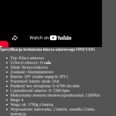
Specyfikacja techniczna klucza udarowego ONEVAN:
Typ: Klucz udarowy
Uchwyt roboczy:
½ cala
Silnik: Bezszczotkowy
Zasilanie: Akumulatorowe
Bateria: 18V (realne napięcie 20V)
Pojemność baterii: około 3Ah
Prędkość bez obciążenia: 0–6700 obr./min
Częstotliwość udarów: 0–7200 bpm
Maksymalny moment obrotowy(producenta): 1200Nm
Biegi: 4
Waga: ok. 1700g z baterią
Wyposażenie: ładowarka, 2 baterie, nasadka 21mm,
instrukcja