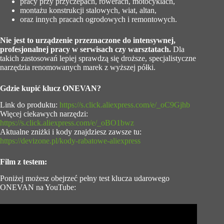
pracy przy przyczepach, rowerach, motocyklach,
montażu konstrukcji stalowych, wiat, altan,
oraz innych pracach ogrodowych i remontowych.
Nie jest to urządzenie przeznaczone do intensywnej,
profesjonalnej pracy w serwisach czy warsztatach.
Dla
takich zastosowań lepiej sprawdzą się droższe, specjalistyczne
narzędzia renomowanych marek z wyższej półki.
Gdzie kupić klucz ONEVAN?
Link do produktu:
https://s.click.aliexpress.com/e/_oC9Gjhb
Więcej ciekawych narzędzi:
https://s.click.aliexpress.com/e/_oBO1bwz
Aktualne zniżki i kody znajdziesz zawsze tu:
https://devizone.pl/kody-rabatowe-aliexpress
Film z testem:
Poniżej możesz obejrzeć pełny test klucza udarowego
ONEVAN na YouTube: