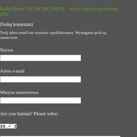
RadioMaster TX16S MK3 MAX – test z najtańszym dronem
FPV
Dodaj komentarz
Twój adres email nie zostanie opublikowany.
Wymagane pola są
oznaczone
*
Nazwa
*
Adres e-mail
*
Witryna internetowa
Are you human? Please solve: