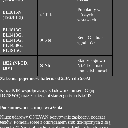
Popularny w
BL1815N
✅ Tak
tańszych
(196781-3)
zestawach
BL1813G,
BL1413G,
Seria G – brak
BL1415G,
❌ Nie
zgodności
BL1430G,
BL1815G
Starsze ogniwa
1822 (Ni-CD,
❌ Nie
Ni-CD – brak
18V)
kompatybilności
Zalecana pojemność baterii
: od
2.0Ah do 5.0Ah
Klucz
NIE współpracuje
z ładowarkami serii G (np.
DC18WA
) oraz z bateriami starszego typu
Ni-CD
.
Podsumowanie – moje wrażenia:
Klucz udarowy ONEVAN pozytywnie zaskoczył podczas
testów. Poradził sobie z odkręcaniem śrub dokręconych z siłą
ponad 220 Nm, dobrze leży w dłoni, a dzięki uchwytowi na