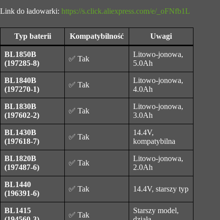
Link do ładowarki:
https://s.click.aliexpress.com/e/_oFNfb1L
Typ baterii
Kompatybilność
Uwagi
BL1850B
Litowo-jonowa,
✅ Tak
(197285-8)
5.0Ah
BL1840B
Litowo-jonowa,
✅ Tak
(197270-1)
4.0Ah
BL1830B
Litowo-jonowa,
✅ Tak
(197602-2)
3.0Ah
BL1430B
14.4V,
✅ Tak
(197618-7)
kompatybilna
BL1820B
Litowo-jonowa,
✅ Tak
(197487-6)
2.0Ah
BL1440
✅ Tak
14.4V, starszy typ
(196391-6)
BL1415
Starszy model,
✅ Tak
(194560-3)
działa