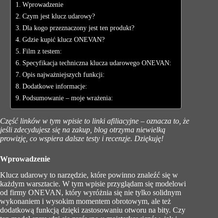
Wprowadzenie
Czym jest klucz udarowy?
Dla kogo przeznaczony jest ten produkt?
Gdzie kupić klucz ONEVAN?
Film z testem:
Specyfikacja techniczna klucza udarowego ONEVAN:
Opis najważniejszych funkcji:
Dodatkowe informacje:
Podsumowanie – moje wrażenia:
Część linków w tym wpisie to linki afiliacyjne – oznacza to, że
jeśli zdecydujesz się na zakup, blog otrzyma niewielką
prowizję, co wspiera dalsze testy i recenzje. Dziękuję!
Wprowadzenie
Klucz udarowy to narzędzie, które powinno znaleźć się w
każdym warsztacie. W tym wpisie przyglądam się modelowi
od firmy ONEVAN, który wyróżnia się nie tylko solidnym
wykonaniem i wysokim momentem obrotowym, ale też
dodatkową funkcją dzięki zastosowaniu otworu na bity. Czy