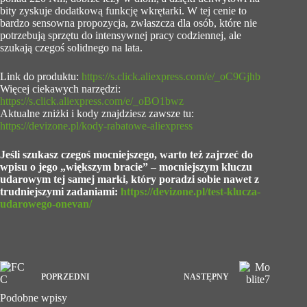
bity zyskuje dodatkową funkcję wkrętarki. W tej cenie to
bardzo sensowna propozycja, zwłaszcza dla osób, które nie
potrzebują sprzętu do intensywnej pracy codziennej, ale
szukają czegoś solidnego na lata.
Link do produktu:
https://s.click.aliexpress.com/e/_oC9Gjhb
Więcej ciekawych narzędzi:
https://s.click.aliexpress.com/e/_oBO1bwz
Aktualne zniżki i kody znajdziesz zawsze tu:
https://devizone.pl/kody-rabatowe-aliexpress
Jeśli szukasz czegoś mocniejszego, warto też zajrzeć do
wpisu o jego „większym bracie” – mocniejszym kluczu
udarowym tej samej marki, który poradzi sobie nawet z
trudniejszymi zadaniami:
https://devizone.pl/test-klucza-
udarowego-onevan/
POPRZEDNI
NASTĘPNY
Podobne wpisy