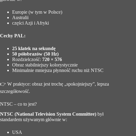
Europie (w tym w Polsce)
Australii
części Azji i Afryki
Cechy PAL:
25 klatek na sekundę
50 półobrazów (50 Hz)
Rozdzielczość:
720 × 576
Obraz stabilniejszy kolorystycznie
Minimalnie mniejsza płynność ruchu niż NTSC
👉 W praktyce: obraz jest trochę „spokojniejszy”, lepsza
szczegółowość.
NTSC – co to jest?
NTSC (National Television System Committee)
był
standardem używanym głównie w:
USA