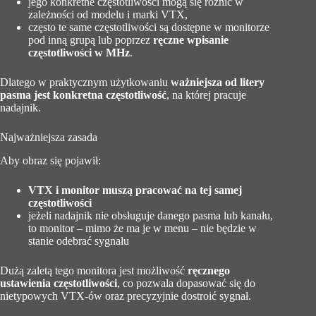
jego konkretne częstotliwości mogą się różnić w
zależności od modelu i marki VTX,
często te same częstotliwości są dostępne w monitorze
pod inną grupą lub poprzez
ręczne wpisanie
częstotliwości w MHz
.
Dlatego w praktycznym użytkowaniu
ważniejsza od litery
pasma jest konkretna częstotliwość
, na której pracuje
nadajnik.
Najważniejsza zasada
Aby obraz się pojawił:
VTX i monitor muszą pracować na tej samej
częstotliwości
jeżeli nadajnik nie obsługuje danego pasma lub kanału,
to monitor – mimo że ma je w menu – nie będzie w
stanie odebrać sygnału
Dużą zaletą tego monitora jest możliwość
ręcznego
ustawienia częstotliwości
, co pozwala dopasować się do
nietypowych VTX-ów oraz precyzyjnie dostroić sygnał.