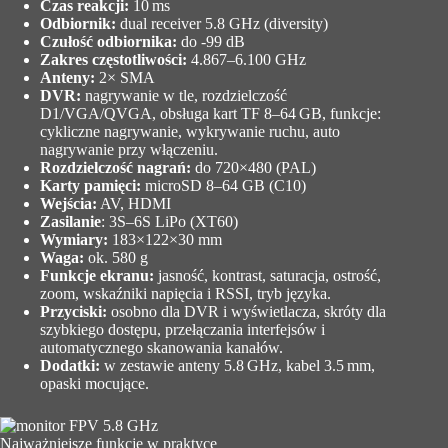
Czas reakcji:
10 ms
Odbiornik:
dual receiver 5.8 GHz (diversity)
Czułość odbiornika:
do -99 dB
Zakres częstotliwości:
4.867–6.100 GHz
Anteny:
2× SMA
DVR:
nagrywanie w tle, rozdzielczość
D1/VGA/QVGA, obsługa kart TF 8–64 GB, funkcje:
cykliczne nagrywanie, wykrywanie ruchu, auto
nagrywanie przy włączeniu.
Rozdzielczość nagrań:
do 720×480 (PAL)
Karty pamięci:
microSD 8–64 GB (C10)
Wejścia:
AV, HDMI
Zasilanie
: 3S–6S LiPo (XT60)
Wymiary:
183×122×30 mm
Waga:
ok. 580 g
Funkcje ekranu:
jasność, kontrast, saturacja, ostrość,
zoom, wskaźniki napięcia i RSSI, tryb języka.
Przyciski:
osobno dla DVR i wyświetlacza, skróty dla
szybkiego dostępu, przełączania interfejsów i
automatycznego skanowania kanałów.
Dodatki:
w zestawie anteny 5.8 GHz, kabel 3.5 mm,
opaski mocujące.
Najważniejsze funkcje w praktyce