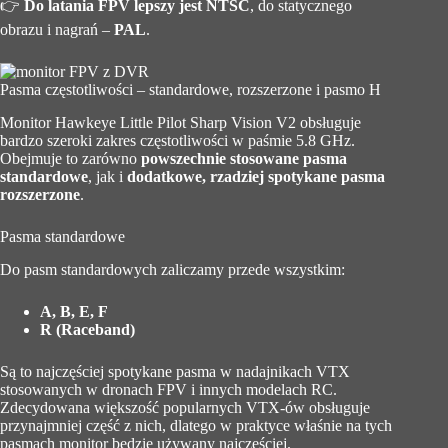
👉
Do latania FPV lepszy jest NTSC
, do statycznego
obrazu i nagrań –
PAL
.
Pasma częstotliwości – standardowe, rozszerzone i pasmo H
Monitor Hawkeye Little Pilot Sharp Vision V2 obsługuje
bardzo szeroki zakres częstotliwości w paśmie 5.8 GHz.
Obejmuje to zarówno
powszechnie stosowane pasma
standardowe
, jak i
dodatkowe, rzadziej spotykane pasma
rozszerzone
.
Pasma standardowe
Do pasm standardowych zaliczamy przede wszystkim:
A, B, E, F
R (Raceband)
Są to najczęściej spotykane pasma w nadajnikach VTX
stosowanych w dronach FPV i innych modelach RC.
Zdecydowana większość popularnych VTX-ów obsługuje
przynajmniej część z nich, dlatego w praktyce właśnie na tych
pasmach monitor będzie używany najczęściej.