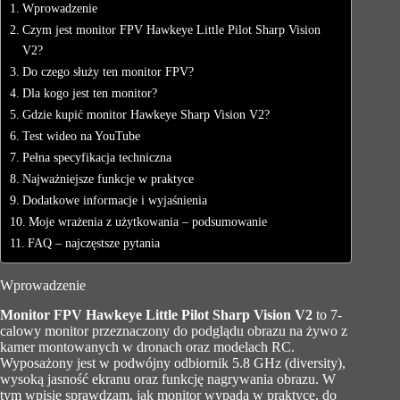
Wprowadzenie
Czym jest monitor FPV Hawkeye Little Pilot Sharp Vision
V2?
Do czego służy ten monitor FPV?
Dla kogo jest ten monitor?
Gdzie kupić monitor Hawkeye Sharp Vision V2?
Test wideo na YouTube
Pełna specyfikacja techniczna
Najważniejsze funkcje w praktyce
Dodatkowe informacje i wyjaśnienia
Moje wrażenia z użytkowania – podsumowanie
FAQ – najczęstsze pytania
Wprowadzenie
Monitor FPV Hawkeye Little Pilot Sharp Vision V2
to 7-
calowy monitor przeznaczony do podglądu obrazu na żywo z
kamer montowanych w dronach oraz modelach RC.
Wyposażony jest w podwójny odbiornik 5.8 GHz (diversity),
wysoką jasność ekranu oraz funkcję nagrywania obrazu. W
tym wpisie sprawdzam, jak monitor wypada w praktyce, do