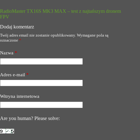
RadioMaster TX16S MK3 MAX – test z najtańszym dronem
FPV
Dodaj komentarz
Twój adres email nie zostanie opublikowany.
Wymagane pola są
oznaczone
*
Nazwa
*
Adres e-mail
*
Witryna internetowa
Are you human? Please solve: