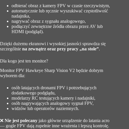
odbierać obraz z kamery FPV w czasie rzeczywistym,
automatycznie lub ręcznie wyszukiwać częstotliwość
nadajnika,
nagrywać obraz z sygnału analogowego,
podłączyć zewnętrzne źródła obrazu przez AV lub
HDMI (podgląd).
Dzięki dużemu ekranowi i wysokiej jasności sprawdza się
szczególnie
na zewnątrz oraz przy pracy „na stole”
.
Dla kogo jest ten monitor?
Monitor FPV Hawkeye Sharp Vision V2 będzie dobrym
wyborem dla:
osób latających dronami FPV i potrzebujących
dodatkowego podglądu,
modelarzy RC testujących kamery i nadajniki,
osób nagrywających analogowy sygnał FPV,
widzów lub operatorów naziemnych.
❌
Nie jest polecany
jako główne urządzenie do latania acro
— gogle FPV dają zupełnie inne wrażenia i lepszą kontrolę.