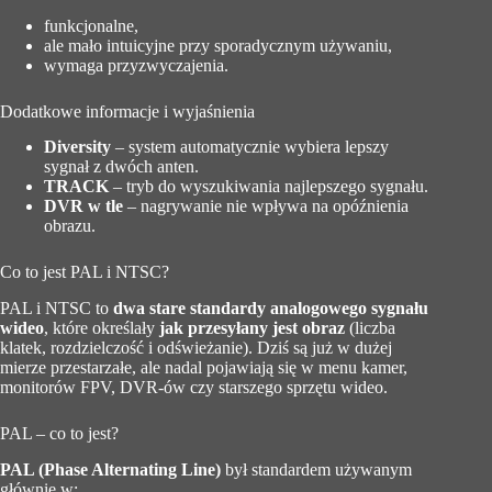
funkcjonalne,
ale mało intuicyjne przy sporadycznym używaniu,
wymaga przyzwyczajenia.
Dodatkowe informacje i wyjaśnienia
Diversity
– system automatycznie wybiera lepszy
sygnał z dwóch anten.
TRACK
– tryb do wyszukiwania najlepszego sygnału.
DVR w tle
– nagrywanie nie wpływa na opóźnienia
obrazu.
Co to jest PAL i NTSC?
PAL i NTSC to
dwa stare standardy analogowego sygnału
wideo
, które określały
jak przesyłany jest obraz
(liczba
klatek, rozdzielczość i odświeżanie). Dziś są już w dużej
mierze przestarzałe, ale nadal pojawiają się w menu kamer,
monitorów FPV, DVR-ów czy starszego sprzętu wideo.
PAL – co to jest?
PAL (Phase Alternating Line)
był standardem używanym
głównie w: