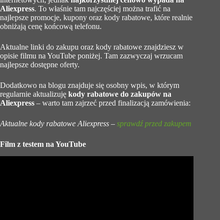
Aliexpress
. To właśnie tam najczęściej można trafić na
najlepsze promocje, kupony oraz kody rabatowe, które realnie
obniżają cenę końcową telefonu.
Aktualne linki do zakupu oraz kody rabatowe znajdziesz w
opisie filmu na YouTube poniżej. Tam zazwyczaj wrzucam
najlepsze dostępne oferty.
Dodatkowo na blogu znajduje się osobny wpis, w którym
regularnie aktualizuję
kody rabatowe do zakupów na
Aliexpress
– warto tam zajrzeć przed finalizacją zamówienia:
Aktualne kody rabatowe Aliexpress –
sprawdź przed zakupem
Film z testem na YouTube