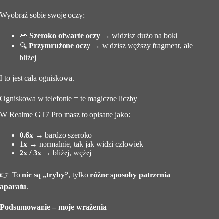
Wyobraź sobie swoje oczy:
👀
Szeroko otwarte oczy
→ widzisz dużo na boki
🔍
Przymrużone oczy
→ widzisz węższy fragment, ale
bliżej
I to jest cała ogniskowa.
Ogniskowa w telefonie = te magiczne liczby
W Realme GT7 Pro masz to opisane jako:
0.6x
→ bardzo szeroko
1x
→ normalnie, tak jak widzi człowiek
2x / 3x
→ bliżej, wężej
👉 To
nie są „tryby”
, tylko
różne sposoby patrzenia
aparatu
.
Podsumowanie – moje wrażenia