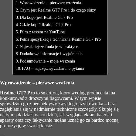
Wprowadzenie – pierwsze wrażenia
Czym jest Realme GT7 Pro i do czego służy
Dla kogo jest Realme GT7 Pro
Gdzie kupić Realme GT7 Pro
Film z testem na YouTube
Pełna specyfikacja techniczna Realme GT7 Pro
Najważniejsze funkcje w praktyce
Dodatkowe informacje i wyjaśnienia
Podsumowanie – moje wrażenia
FAQ – najczęściej zadawane pytania
Wprowadzenie – pierwsze wrażenia
Realme GT7 Pro
to smartfon, który według producenta ma
konkurować z droższymi flagowcami. W tym wpisie
sprawdzam go z perspektywy zwykłego użytkownika – bez
zagłębiania się w nadmiernie techniczne szczegóły. Skupię się
na tym, jak działa na co dzień, jak wygląda ekran, bateria i
aparaty oraz czy faktycznie można uznać go za bardzo mocną
propozycję w swojej klasie.