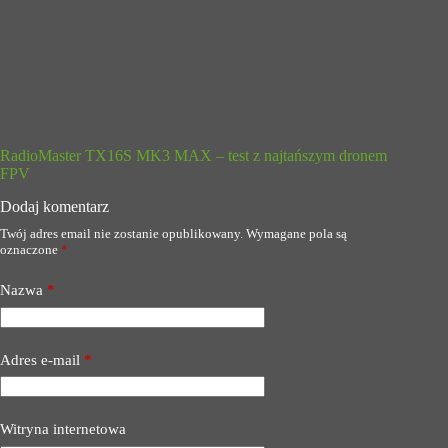
RadioMaster TX16S MK3 MAX – test z najtańszym dronem
FPV
Dodaj komentarz
Twój adres email nie zostanie opublikowany.
Wymagane pola są
oznaczone
*
Nazwa
*
Adres e-mail
*
Witryna internetowa