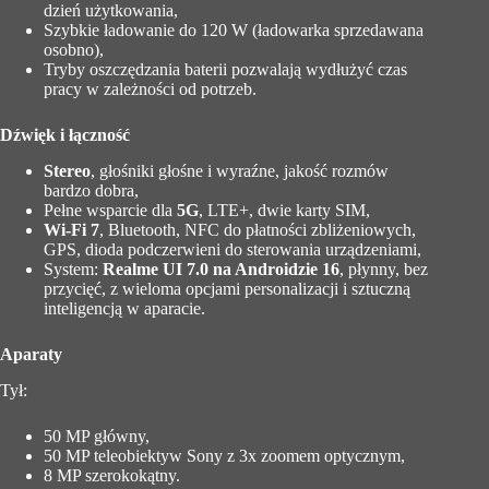
dzień użytkowania,
Szybkie ładowanie do 120 W (ładowarka sprzedawana
osobno),
Tryby oszczędzania baterii pozwalają wydłużyć czas
pracy w zależności od potrzeb.
Dźwięk i łączność
Stereo
, głośniki głośne i wyraźne, jakość rozmów
bardzo dobra,
Pełne wsparcie dla
5G
, LTE+, dwie karty SIM,
Wi-Fi 7
, Bluetooth, NFC do płatności zbliżeniowych,
GPS, dioda podczerwieni do sterowania urządzeniami,
System:
Realme UI 7.0 na Androidzie 16
, płynny, bez
przycięć, z wieloma opcjami personalizacji i sztuczną
inteligencją w aparacie.
Aparaty
Tył:
50 MP główny,
50 MP teleobiektyw Sony z 3x zoomem optycznym,
8 MP szerokokątny.