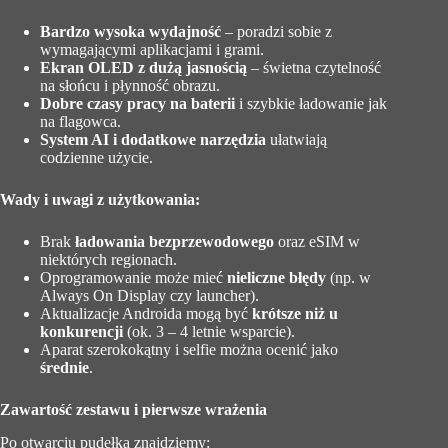
Bardzo wysoka wydajność
– poradzi sobie z
wymagającymi aplikacjami i grami.
Ekran OLED z dużą jasnością
– świetna czytelność
na słońcu i płynność obrazu.
Dobre czasy pracy na baterii
i szybkie ładowanie jak
na flagowca.
System AI i dodatkowe narzędzia
ułatwiają
codzienne użycie.
Wady i uwagi z użytkowania:
Brak
ładowania bezprzewodowego
oraz eSIM w
niektórych regionach.
Oprogramowanie może mieć
nieliczne błędy
(np. w
Always On Display czy launcher).
Aktualizacje Androida mogą być
krótsze niż u
konkurencji
(ok. 3 – 4 letnie wsparcie).
Aparat szerokokątny i selfie można ocenić jako
średnie
.
Zawartość zestawu i pierwsze wrażenia
Po otwarciu pudełka znajdziemy: