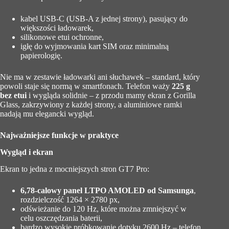
kabel USB-C (USB-A z jednej strony), pasujący do
większości ładowarek,
silikonowe etui ochronne,
igłę do wyjmowania kart SIM oraz minimalną
papierologię.
Nie ma w zestawie ładowarki ani słuchawek – standard, który
powoli staje się normą w smartfonach. Telefon waży
225 g
bez etui
i wygląda solidnie – z przodu mamy ekran z Gorilla
Glass, zakrzywiony z każdej strony, a aluminiowe ramki
nadają mu elegancki wygląd.
Najważniejsze funkcje w praktyce
Wygląd i ekran
Ekran to jedna z mocniejszych stron GT7 Pro:
6,78-calowy panel LTPO AMOLED od Samsunga
,
rozdzielczość 1264 × 2780 px,
odświeżanie do 120 Hz, które można zmniejszyć w
celu oszczędzania baterii,
bardzo wysokie próbkowanie dotyku 2600 Hz – telefon