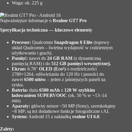
Waga: ok. 225 g
Najważniejsze informacje o
Realme GT7 Pro
Specyfikacja techniczna — kluczowe elementy
Procesor:
Qualcomm
Snapdragon 8 Elite
(topowy
układ Qualcomm – świetna wydajność w codziennym
użytkowaniu i grach).
Pamięć:
nawet do
24 GB RAM
(z dynamiczną
pamięcią RAM) i do
512 GB pamięci wewnętrznej.
Ekran:
6.78″
OLED (Eco²)
o rozdzielczości
2780×1264, odświeżaniu do 120 Hz i jasności do
nawet
6500 nitów
– jeden z jaśniejszych paneli na
rynku.
Bateria:
duża
6500 mAh
z
120 W szybkim
ładowaniem SUPERVOOC
(ok. 50 % w ~13–14
min).
Aparaty:
główny sensor ~50 MP (Sony), szerokokątny
~8 MP; są też dodatkowe funkcje fotograficzne i AI.
System:
Android 15 z nakładką
realme UI 6.0
.
Zalety: